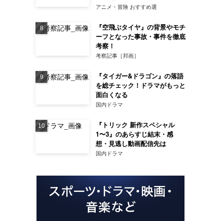
アニメ・冒険 おすすめ選
『空飛ぶタイヤ』の背景やモチ
ーフとなった事故・事件を徹底
考察！
考察記事［邦画］
『タイガー&ドラゴン』の落語
を総チェック！ドラマがもっと
面白くなる
国内ドラマ
『トリック 新作スペシャル
1〜3』のあらすじ結末・感
想・見逃し動画配信先は
国内ドラマ