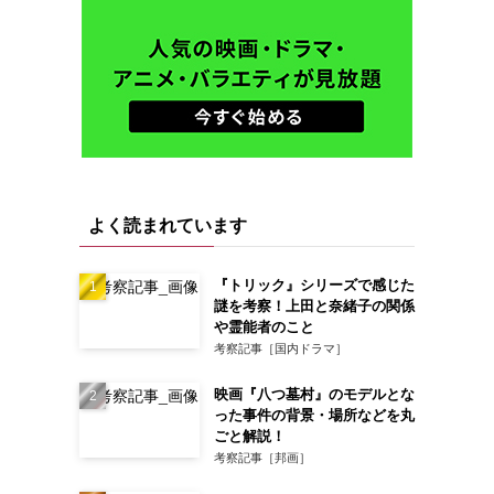
よく読まれています
『トリック』シリーズで感じた
謎を考察！上田と奈緒子の関係
や霊能者のこと
考察記事［国内ドラマ］
映画『八つ墓村』のモデルとな
った事件の背景・場所などを丸
ごと解説！
考察記事［邦画］