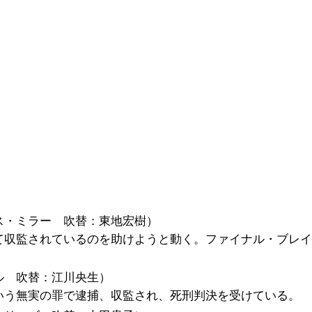
ス・ミラー 吹替：東地宏樹）
て収監されているのを助けようと動く。ファイナル・ブレイ
ル 吹替：江川央生）
いう無実の罪で逮捕、収監され、死刑判決を受けている。