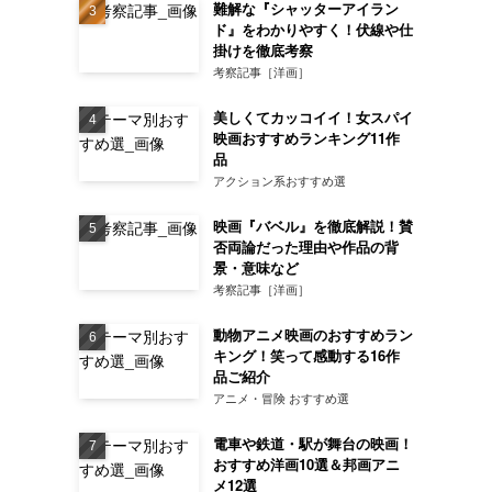
難解な『シャッターアイラン
ド』をわかりやすく！伏線や仕
掛けを徹底考察
考察記事［洋画］
美しくてカッコイイ！女スパイ
映画おすすめランキング11作
品
アクション系おすすめ選
映画『バベル』を徹底解説！賛
否両論だった理由や作品の背
景・意味など
考察記事［洋画］
動物アニメ映画のおすすめラン
キング！笑って感動する16作
品ご紹介
アニメ・冒険 おすすめ選
電車や鉄道・駅が舞台の映画！
おすすめ洋画10選＆邦画アニ
メ12選