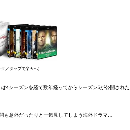
ック／タップで楽天へ）
』
は4シーズンを経て数年経ってからシーズン5が公開された
開も意外だったりと一気見してしまう海外ドラマ…