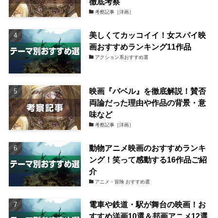
徹底考察
考察記事［洋画］
美しくてカッコイイ！女スパイ映
画おすすめランキング11作品
アクション系おすすめ選
映画『バベル』を徹底解説！賛否
両論だった理由や作品の背景・意
味など
考察記事［洋画］
動物アニメ映画のおすすめランキ
ング！笑って感動する16作品ご紹
介
アニメ・冒険 おすすめ選
電車や鉄道・駅が舞台の映画！お
すすめ洋画10選＆邦画アニメ12選