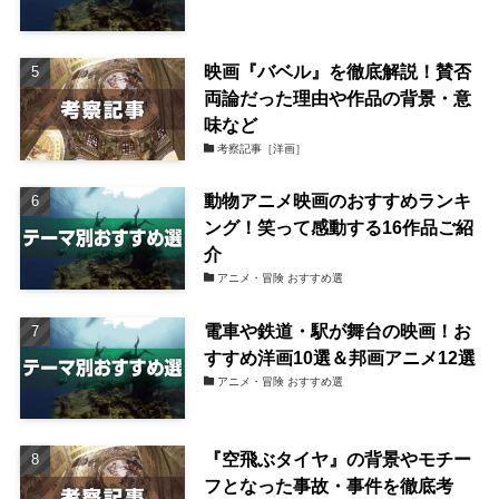
映画『バベル』を徹底解説！賛否
両論だった理由や作品の背景・意
味など
考察記事［洋画］
動物アニメ映画のおすすめランキ
ング！笑って感動する16作品ご紹
介
アニメ・冒険 おすすめ選
電車や鉄道・駅が舞台の映画！お
すすめ洋画10選＆邦画アニメ12選
アニメ・冒険 おすすめ選
『空飛ぶタイヤ』の背景やモチー
フとなった事故・事件を徹底考