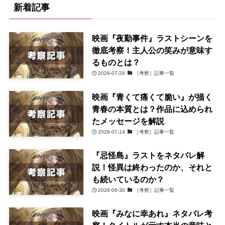
新着記事
映画『夜勤事件』ラストシーンを
徹底考察！主人公の笑みが意味す
るものとは？
2026-07-28
［考察］記事一覧
映画『青くて痛くて脆い』が描く
青春の本質とは？作品に込められ
たメッセージを解説
2026-07-14
［考察］記事一覧
『忌怪島』ラストをネタバレ解
説！怪異は終わったのか、それと
も続いているのか？
2026-06-30
［考察］記事一覧
映画『みなに幸あれ』ネタバレ考