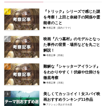
『トリック』シリーズで感じた謎
を考察！上田と奈緒子の関係や霊
能者のこと
考察記事［国内ドラマ］
映画『八つ墓村』のモデルとなっ
た事件の背景・場所などを丸ごと
解説！
考察記事［邦画］
難解な『シャッターアイランド』
をわかりやすく！伏線や仕掛けを
徹底考察
考察記事［洋画］
美しくてカッコイイ！女スパイ映
画おすすめランキング11作品
アクション系おすすめ選