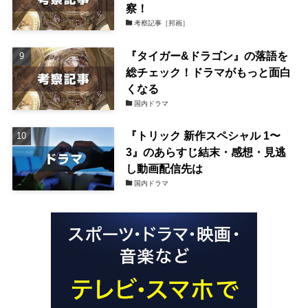
察！
考察記事［邦画］
『タイガー&ドラゴン』の落語を
総チェック！ドラマがもっと面白
くなる
国内ドラマ
『トリック 新作スペシャル 1〜
3』のあらすじ結末・感想・見逃
し動画配信先は
国内ドラマ