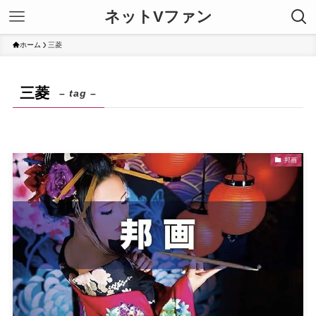
ネットVファン
ホーム
三菱
三菱
– tag –
邦画