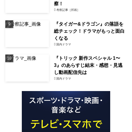
察！
考察記事［邦画］
『タイガー&ドラゴン』の落語を
総チェック！ドラマがもっと面白
くなる
国内ドラマ
『トリック 新作スペシャル 1〜
3』のあらすじ結末・感想・見逃
し動画配信先は
国内ドラマ