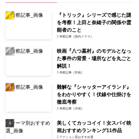
『トリック』シリーズで感じた謎
を考察！上田と奈緒子の関係や霊
能者のこと
考察記事［国内ドラマ］
映画『八つ墓村』のモデルとなっ
た事件の背景・場所などを丸ごと
解説！
考察記事［邦画］
難解な『シャッターアイランド』
をわかりやすく！伏線や仕掛けを
徹底考察
考察記事［洋画］
美しくてカッコイイ！女スパイ映
画おすすめランキング11作品
アクション系おすすめ選