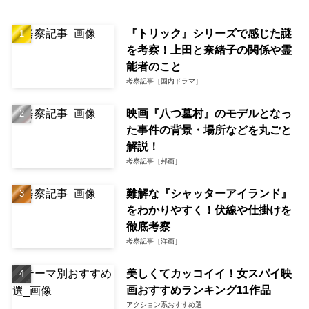
『トリック』シリーズで感じた謎
を考察！上田と奈緒子の関係や霊
能者のこと
考察記事［国内ドラマ］
映画『八つ墓村』のモデルとなっ
た事件の背景・場所などを丸ごと
解説！
考察記事［邦画］
難解な『シャッターアイランド』
をわかりやすく！伏線や仕掛けを
徹底考察
考察記事［洋画］
美しくてカッコイイ！女スパイ映
画おすすめランキング11作品
アクション系おすすめ選