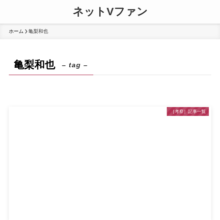
ネットVファン
ホーム
亀梨和也
亀梨和也
– tag –
［考察］記事一覧