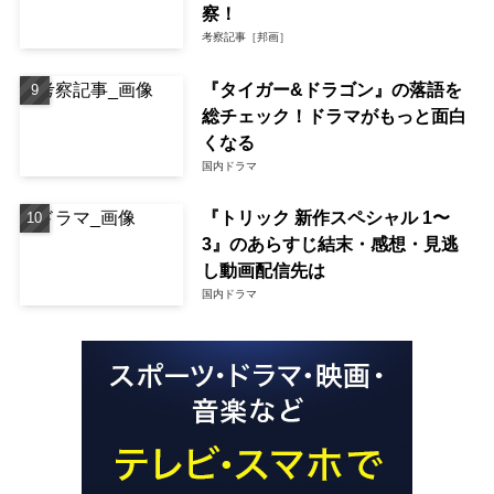
察！
考察記事［邦画］
『タイガー&ドラゴン』の落語を
総チェック！ドラマがもっと面白
くなる
国内ドラマ
『トリック 新作スペシャル 1〜
3』のあらすじ結末・感想・見逃
し動画配信先は
国内ドラマ