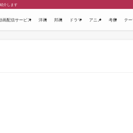
を紹介します
動画配信サービス
洋画
邦画
ドラマ
アニメ
考察
テー