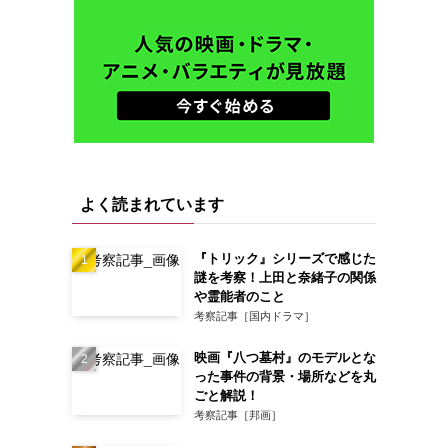
よく読まれています
『トリック』シリーズで感じた
謎を考察！上田と奈緒子の関係
や霊能者のこと
考察記事［国内ドラマ］
映画『八つ墓村』のモデルとな
った事件の背景・場所などを丸
ごと解説！
考察記事［邦画］