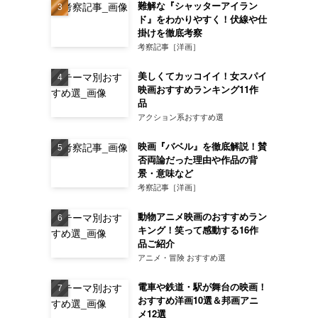
難解な『シャッターアイラン
ド』をわかりやすく！伏線や仕
掛けを徹底考察
考察記事［洋画］
美しくてカッコイイ！女スパイ
映画おすすめランキング11作
品
アクション系おすすめ選
映画『バベル』を徹底解説！賛
否両論だった理由や作品の背
景・意味など
考察記事［洋画］
動物アニメ映画のおすすめラン
キング！笑って感動する16作
品ご紹介
アニメ・冒険 おすすめ選
電車や鉄道・駅が舞台の映画！
おすすめ洋画10選＆邦画アニ
メ12選