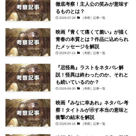
徹底考察！主人公の笑みが意味す
るものとは？
2026-07-28
［考察］記事一覧
映画『青くて痛くて脆い』が描く
青春の本質とは？作品に込められ
たメッセージを解説
2026-07-14
［考察］記事一覧
『忌怪島』ラストをネタバレ解
説！怪異は終わったのか、それと
も続いているのか？
2026-06-30
［考察］記事一覧
映画『みなに幸あれ』ネタバレ考
察！タイトルが示す本当の意味と
衝撃の結末を解説
2026-06-16
［考察］記事一覧