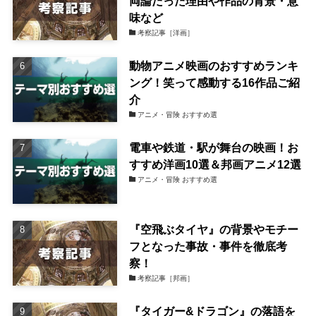
両論だった理由や作品の背景・意
味など
考察記事［洋画］
動物アニメ映画のおすすめランキ
ング！笑って感動する16作品ご紹
介
アニメ・冒険 おすすめ選
電車や鉄道・駅が舞台の映画！お
すすめ洋画10選＆邦画アニメ12選
アニメ・冒険 おすすめ選
『空飛ぶタイヤ』の背景やモチー
フとなった事故・事件を徹底考
察！
考察記事［邦画］
『タイガー&ドラゴン』の落語を