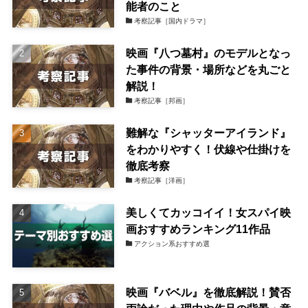
能者のこと
考察記事［国内ドラマ］
映画『八つ墓村』のモデルとなっ
た事件の背景・場所などを丸ごと
解説！
考察記事［邦画］
難解な『シャッターアイランド』
をわかりやすく！伏線や仕掛けを
徹底考察
考察記事［洋画］
美しくてカッコイイ！女スパイ映
画おすすめランキング11作品
アクション系おすすめ選
映画『バベル』を徹底解説！賛否