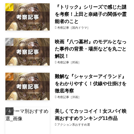
『トリック』シリーズで感じた謎
を考察！上田と奈緒子の関係や霊
能者のこと
考察記事［国内ドラマ］
映画『八つ墓村』のモデルとなっ
た事件の背景・場所などを丸ごと
解説！
考察記事［邦画］
難解な『シャッターアイランド』
をわかりやすく！伏線や仕掛けを
徹底考察
考察記事［洋画］
美しくてカッコイイ！女スパイ映
画おすすめランキング11作品
アクション系おすすめ選