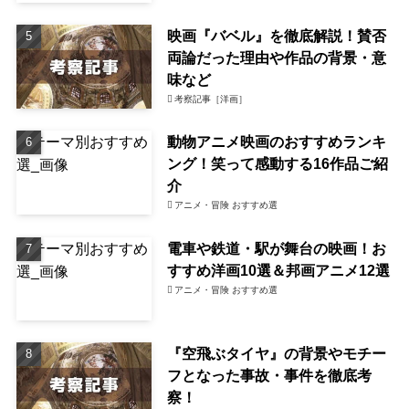
映画『バベル』を徹底解説！賛否
両論だった理由や作品の背景・意
味など
考察記事［洋画］
動物アニメ映画のおすすめランキ
ング！笑って感動する16作品ご紹
介
アニメ・冒険 おすすめ選
電車や鉄道・駅が舞台の映画！お
すすめ洋画10選＆邦画アニメ12選
アニメ・冒険 おすすめ選
『空飛ぶタイヤ』の背景やモチー
フとなった事故・事件を徹底考
察！