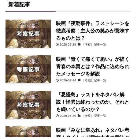
新着記事
映画『夜勤事件』ラストシーンを
徹底考察！主人公の笑みが意味す
るものとは？
2026-07-28
［考察］記事一覧
映画『青くて痛くて脆い』が描く
青春の本質とは？作品に込められ
たメッセージを解説
2026-07-14
［考察］記事一覧
『忌怪島』ラストをネタバレ解
説！怪異は終わったのか、それと
も続いているのか？
2026-06-30
［考察］記事一覧
映画『みなに幸あれ』ネタバレ考