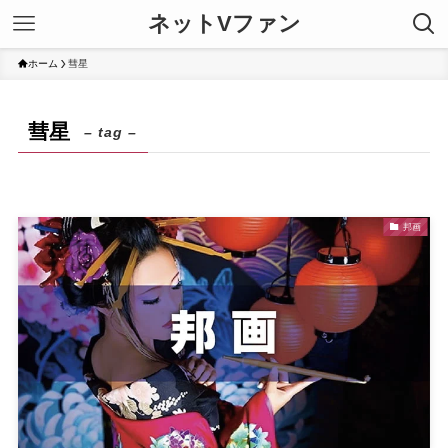
ネットVファン
ホーム
彗星
彗星
– tag –
邦画