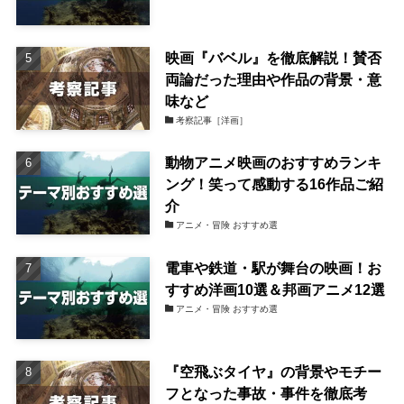
映画『バベル』を徹底解説！賛否
両論だった理由や作品の背景・意
味など
考察記事［洋画］
動物アニメ映画のおすすめランキ
ング！笑って感動する16作品ご紹
介
アニメ・冒険 おすすめ選
電車や鉄道・駅が舞台の映画！お
すすめ洋画10選＆邦画アニメ12選
アニメ・冒険 おすすめ選
『空飛ぶタイヤ』の背景やモチー
フとなった事故・事件を徹底考