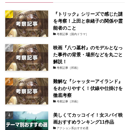
『トリック』シリーズで感じた謎
を考察！上田と奈緒子の関係や霊
能者のこと
考察記事［国内ドラマ］
映画『八つ墓村』のモデルとなっ
た事件の背景・場所などを丸ごと
解説！
考察記事［邦画］
難解な『シャッターアイランド』
をわかりやすく！伏線や仕掛けを
徹底考察
考察記事［洋画］
美しくてカッコイイ！女スパイ映
画おすすめランキング11作品
アクション系おすすめ選