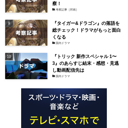
察！
考察記事［邦画］
『タイガー&ドラゴン』の落語を
総チェック！ドラマがもっと面白
くなる
国内ドラマ
『トリック 新作スペシャル 1〜
3』のあらすじ結末・感想・見逃
し動画配信先は
国内ドラマ