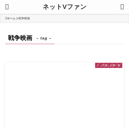
ネットVファン
ホーム
戦争映画
戦争映画
– tag –
［洋画］記事一覧