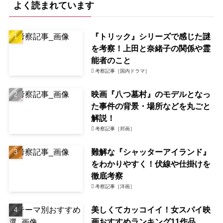
よく読まれています
『トリック』シリーズで感じた謎
を考察！上田と奈緒子の関係や霊
能者のこと
考察記事［国内ドラマ］
映画『八つ墓村』のモデルとなっ
た事件の背景・場所などを丸ごと
解説！
考察記事［邦画］
難解な『シャッターアイランド』
をわかりやすく！伏線や仕掛けを
徹底考察
考察記事［洋画］
美しくてカッコイイ！女スパイ映
画おすすめランキング11作品