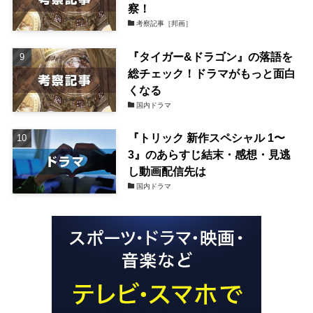
察！
考察記事［邦画］
『タイガー&ドラゴン』の落語を
総チェック！ドラマがもっと面白
くなる
国内ドラマ
『トリック 新作スペシャル 1〜
3』のあらすじ結末・感想・見逃
し動画配信先は
国内ドラマ