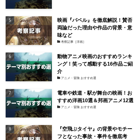
映画『バベル』を徹底解説！賛否
両論だった理由や作品の背景・意
味など
考察記事［洋画］
動物アニメ映画のおすすめランキ
ング！笑って感動する16作品ご紹
介
アニメ・冒険 おすすめ選
電車や鉄道・駅が舞台の映画！お
すすめ洋画10選＆邦画アニメ12選
アニメ・冒険 おすすめ選
『空飛ぶタイヤ』の背景やモチー
フとなった事故・事件を徹底考