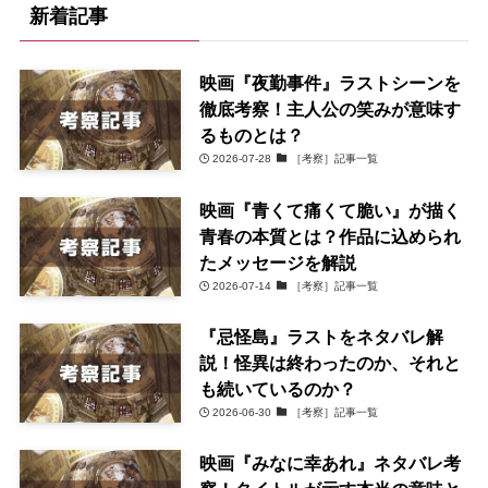
新着記事
映画『夜勤事件』ラストシーンを
徹底考察！主人公の笑みが意味す
るものとは？
2026-07-28
［考察］記事一覧
映画『青くて痛くて脆い』が描く
青春の本質とは？作品に込められ
たメッセージを解説
2026-07-14
［考察］記事一覧
『忌怪島』ラストをネタバレ解
説！怪異は終わったのか、それと
も続いているのか？
2026-06-30
［考察］記事一覧
映画『みなに幸あれ』ネタバレ考