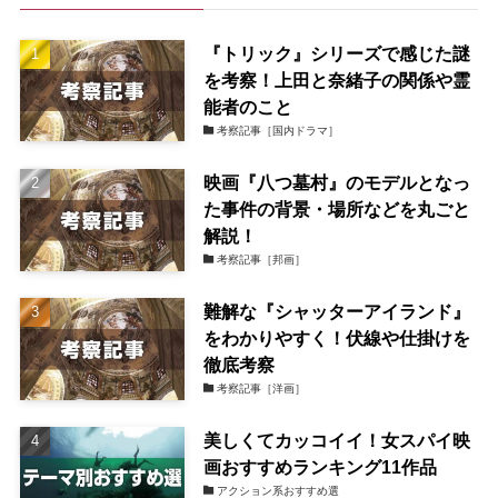
『トリック』シリーズで感じた謎
を考察！上田と奈緒子の関係や霊
能者のこと
考察記事［国内ドラマ］
映画『八つ墓村』のモデルとなっ
た事件の背景・場所などを丸ごと
解説！
考察記事［邦画］
難解な『シャッターアイランド』
をわかりやすく！伏線や仕掛けを
徹底考察
考察記事［洋画］
美しくてカッコイイ！女スパイ映
画おすすめランキング11作品
アクション系おすすめ選