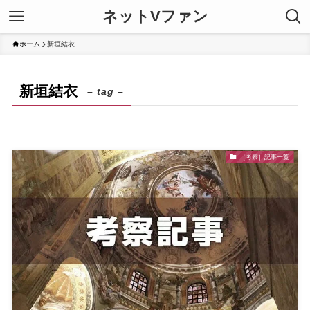
ネットVファン
ホーム
新垣結衣
新垣結衣
– tag –
［考察］記事一覧