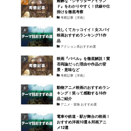
難解な『シャッターアイラン
ド』をわかりやすく！伏線や仕
掛けを徹底考察
考察記事［洋画］
美しくてカッコイイ！女スパイ
映画おすすめランキング11作
品
アクション系おすすめ選
映画『バベル』を徹底解説！賛
否両論だった理由や作品の背
景・意味など
考察記事［洋画］
動物アニメ映画のおすすめラン
キング！笑って感動する16作
品ご紹介
アニメ・冒険 おすすめ選
電車や鉄道・駅が舞台の映画！
おすすめ洋画10選＆邦画アニ
メ12選