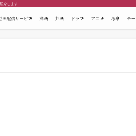
を紹介します
動画配信サービス
洋画
邦画
ドラマ
アニメ
考察
テー