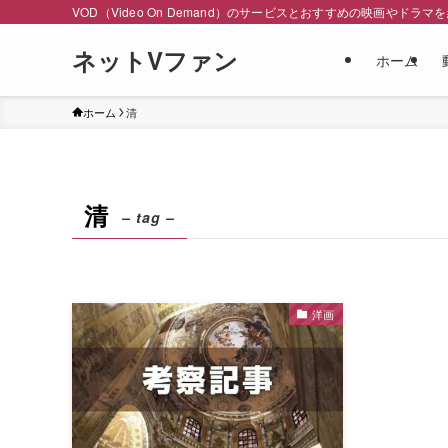
VOD（Video On Demand）のサービスとおすすめの映画やドラマ
ネットVファン
ホーム
ホーム
清
清
– tag –
洋画