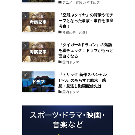
アニメ・冒険 おすすめ選
『空飛ぶタイヤ』の背景やモチ
ーフとなった事故・事件を徹底
考察！
考察記事［邦画］
『タイガー&ドラゴン』の落語
を総チェック！ドラマがもっと
面白くなる
国内ドラマ
『トリック 新作スペシャル
1〜3』のあらすじ結末・感
想・見逃し動画配信先は
国内ドラマ