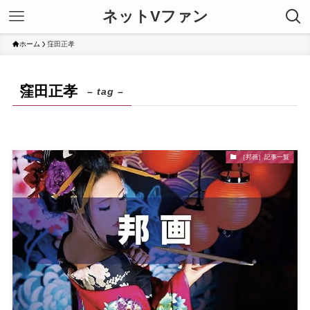
ネットVファン
ホーム
窪田正孝
窪田正孝
– tag –
［邦画］記事一覧