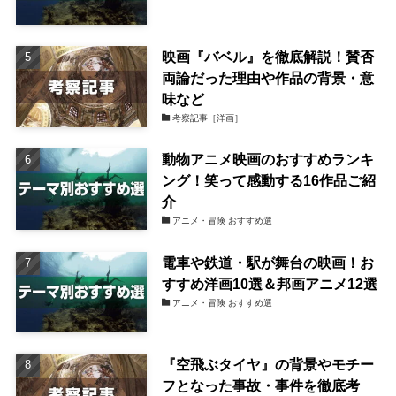
映画『バベル』を徹底解説！賛否
両論だった理由や作品の背景・意
味など
考察記事［洋画］
動物アニメ映画のおすすめランキ
ング！笑って感動する16作品ご紹
介
アニメ・冒険 おすすめ選
電車や鉄道・駅が舞台の映画！お
すすめ洋画10選＆邦画アニメ12選
アニメ・冒険 おすすめ選
『空飛ぶタイヤ』の背景やモチー
フとなった事故・事件を徹底考