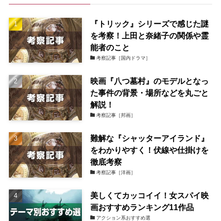
『トリック』シリーズで感じた謎
を考察！上田と奈緒子の関係や霊
能者のこと
考察記事［国内ドラマ］
映画『八つ墓村』のモデルとなっ
た事件の背景・場所などを丸ごと
解説！
考察記事［邦画］
難解な『シャッターアイランド』
をわかりやすく！伏線や仕掛けを
徹底考察
考察記事［洋画］
美しくてカッコイイ！女スパイ映
画おすすめランキング11作品
アクション系おすすめ選