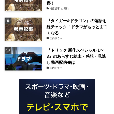
察！
考察記事［邦画］
『タイガー&ドラゴン』の落語を
総チェック！ドラマがもっと面白
くなる
国内ドラマ
『トリック 新作スペシャル 1〜
3』のあらすじ結末・感想・見逃
し動画配信先は
国内ドラマ