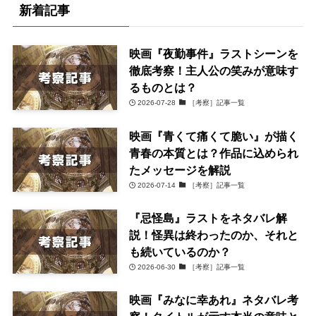
新着記事
映画『夜勤事件』ラストシーンを
徹底考察！主人公の笑みが意味す
るものとは？
2026-07-28
［考察］記事一覧
映画『青くて痛くて脆い』が描く
青春の本質とは？作品に込められ
たメッセージを解説
2026-07-14
［考察］記事一覧
『忌怪島』ラストをネタバレ解
説！怪異は終わったのか、それと
も続いているのか？
2026-06-30
［考察］記事一覧
映画『みなに幸あれ』ネタバレ考