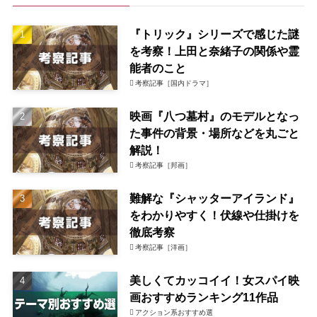
『トリック』シリーズで感じた謎
を考察！上田と奈緒子の関係や霊
能者のこと
考察記事［国内ドラマ］
映画『八つ墓村』のモデルとなっ
た事件の背景・場所などを丸ごと
解説！
考察記事［邦画］
難解な『シャッターアイランド』
をわかりやすく！伏線や仕掛けを
徹底考察
考察記事［洋画］
美しくてカッコイイ！女スパイ映
画おすすめランキング11作品
アクション系おすすめ選