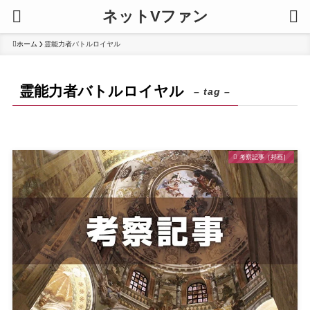
ネットVファン
ホーム
霊能力者バトルロイヤル
霊能力者バトルロイヤル
– tag –
考察記事［邦画］