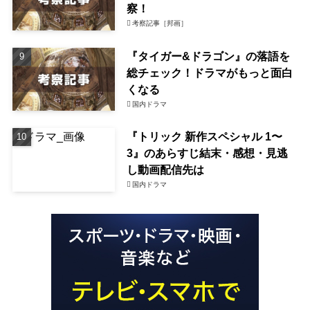
察！
考察記事［邦画］
『タイガー&ドラゴン』の落語を
総チェック！ドラマがもっと面白
くなる
国内ドラマ
『トリック 新作スペシャル 1〜
3』のあらすじ結末・感想・見逃
し動画配信先は
国内ドラマ