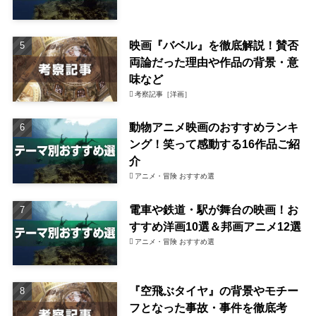
映画『バベル』を徹底解説！賛否
両論だった理由や作品の背景・意
味など
考察記事［洋画］
動物アニメ映画のおすすめランキ
ング！笑って感動する16作品ご紹
介
アニメ・冒険 おすすめ選
電車や鉄道・駅が舞台の映画！お
すすめ洋画10選＆邦画アニメ12選
アニメ・冒険 おすすめ選
『空飛ぶタイヤ』の背景やモチー
フとなった事故・事件を徹底考