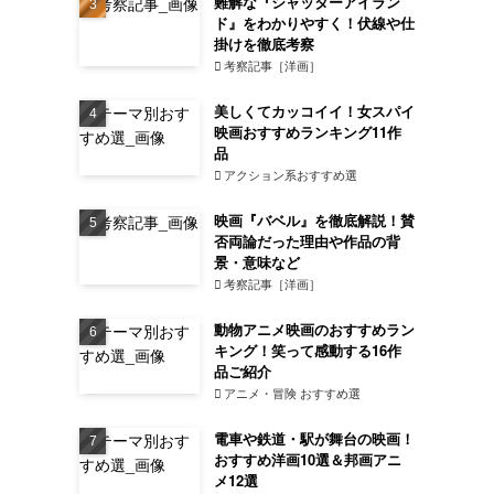
難解な『シャッターアイラン
ド』をわかりやすく！伏線や仕
掛けを徹底考察
考察記事［洋画］
美しくてカッコイイ！女スパイ
映画おすすめランキング11作
品
アクション系おすすめ選
映画『バベル』を徹底解説！賛
否両論だった理由や作品の背
景・意味など
考察記事［洋画］
動物アニメ映画のおすすめラン
キング！笑って感動する16作
品ご紹介
アニメ・冒険 おすすめ選
電車や鉄道・駅が舞台の映画！
おすすめ洋画10選＆邦画アニ
メ12選