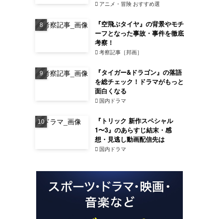
アニメ・冒険 おすすめ選
『空飛ぶタイヤ』の背景やモチ
ーフとなった事故・事件を徹底
考察！
考察記事［邦画］
『タイガー&ドラゴン』の落語
を総チェック！ドラマがもっと
面白くなる
国内ドラマ
『トリック 新作スペシャル
1〜3』のあらすじ結末・感
想・見逃し動画配信先は
国内ドラマ