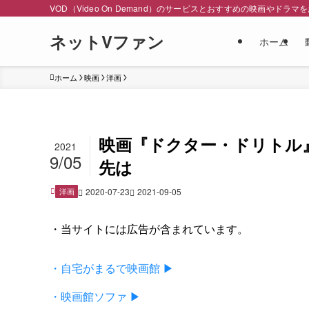
VOD（Video On Demand）のサービスとおすすめの映画やドラマ
ネットVファン
ホーム
ホーム
映画
洋画
映画『ドクター・ドリトル
2021
9/05
先は
洋画
2020-07-23
2021-09-05
・当サイトには広告が含まれています。
・自宅がまるで映画館 ▶
・映画館ソファ ▶