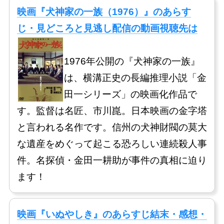
映画『犬神家の一族（1976）』のあらす
じ・見どころと見逃し配信の動画視聴先は
1976年公開の『犬神家の一族』
は、横溝正史の長編推理小説「金
田一シリーズ」の映画化作品で
す。監督は名匠、市川崑。日本映画の金字塔
と言われる名作です。信州の犬神財閥の莫大
な遺産をめぐって起こる恐ろしい連続殺人事
件。名探偵・金田一耕助が事件の真相に迫り
ます！
映画『いぬやしき』のあらすじ結末・感想・