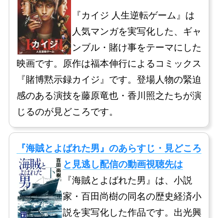
『カイジ 人生逆転ゲーム』は
人気マンガを実写化した、ギャ
ンブル・賭け事をテーマにした
映画です。原作は福本伸行によるコミックス
『賭博黙示録カイジ』です。登場人物の緊迫
感のある演技を藤原竜也・香川照之たちが演
じるのが見どころです。
『海賊とよばれた男』のあらすじ・見どころ
と見逃し配信の動画視聴先は
『海賊とよばれた男』は、小説
家・百田尚樹の同名の歴史経済小
説を実写化した作品です。出光興