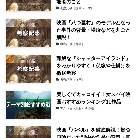
能者のこと
考察記事［国内ドラマ］
映画『八つ墓村』のモデルとなっ
た事件の背景・場所などを丸ごと
解説！
考察記事［邦画］
難解な『シャッターアイランド』
をわかりやすく！伏線や仕掛けを
徹底考察
考察記事［洋画］
美しくてカッコイイ！女スパイ映
画おすすめランキング11作品
アクション系おすすめ選
映画『バベル』を徹底解説！賛否
両論だった理由や作品の背景・意