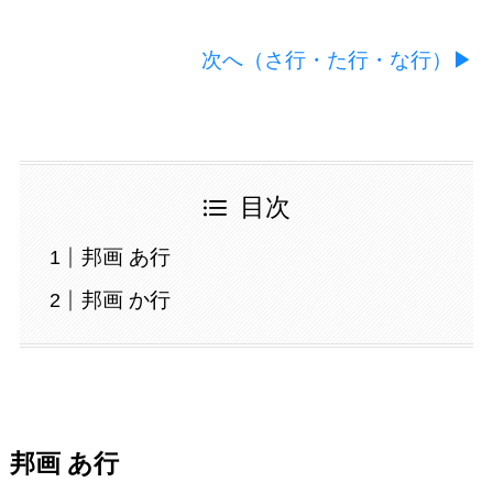
次へ（さ行・た行・な行）▶
目次
邦画 あ行
邦画 か行
邦画 あ行