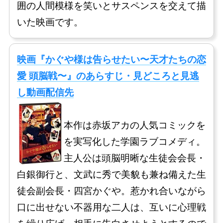
囲の人間模様を笑いとサスペンスを交えて描
いた映画です。
映画『かぐや様は告らせたい〜天才たちの恋
愛 頭脳戦〜』のあらすじ・見どころと見逃
し動画配信先
本作は赤坂アカの人気コミックを
を実写化した学園ラブコメディ。
主人公は頭脳明晰な生徒会会長・
白銀御行と、文武に秀で美貌も兼ね備えた生
徒会副会長・四宮かぐや。惹かれ合いながら
口に出せない不器用な二人は、互いに心理戦