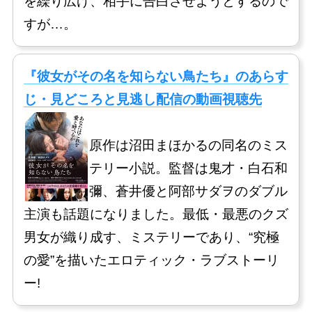
を繰り広げ、相手に告白させようとするので
すが…。
『彼女がその名を知らない鳥たち』のあらす
じ・見どころと見逃し配信の動画視聴先
原作は沼田まほかるの同名のミス
テリー小説。監督は鬼才・白石和
彌、蒼井優と阿部サダヲのダブル
主演も話題になりました。最低・最悪のクズ
男女が織り成す、ミステリーであり、“究極
の愛”を描いたエロティック・ラブストーリ
ー!