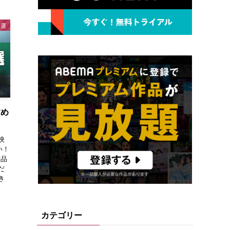
め選
すめ
映
い！
作品
だ
き
カテゴリー