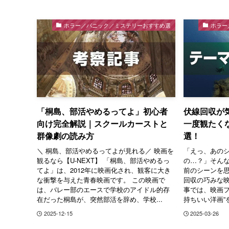
ホラー／パニック／ミステリーおすすめ選
ホラー
「桐島、部活やめるってよ」初心者
伏線回収が
向け完全解説｜スクールカーストと
一度観たく
群像劇の読み方
選！
＼ 桐島、部活やめるってよが見れる／ 映画を
「えっ、あの
観るなら【U-NEXT】 「桐島、部活やめるっ
の…？」そん
てよ」は、2012年に映画化され、観客に大き
前のシーンを思
な衝撃を与えた青春映画です。 この映画で
回収の巧みな映
は、バレー部のエースで学校のアイドル的存
事では、映画フ
在だった桐島が、突然部活を辞め、学校...
持ちいい洋画”を
2025-12-15
2025-03-26