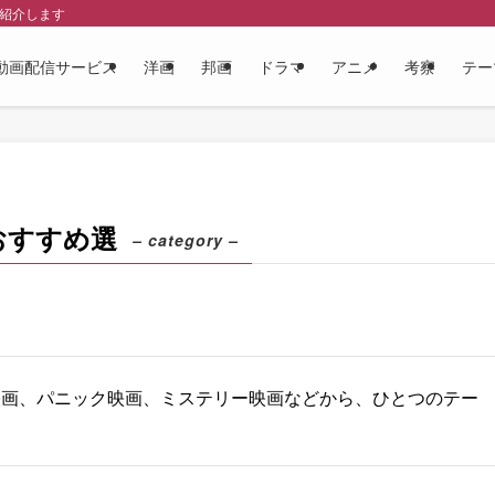
を紹介します
動画配信サービス
洋画
邦画
ドラマ
アニメ
考察
テー
おすすめ選
– category –
映画、パニック映画、ミステリー映画などから、ひとつのテー
。