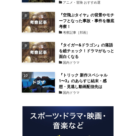
アニメ・冒険 おすすめ選
『空飛ぶタイヤ』の背景やモチ
ーフとなった事故・事件を徹底
考察！
考察記事［邦画］
『タイガー&ドラゴン』の落語
を総チェック！ドラマがもっと
面白くなる
国内ドラマ
『トリック 新作スペシャル
1〜3』のあらすじ結末・感
想・見逃し動画配信先は
国内ドラマ