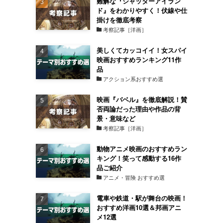
難解な『シャッターアイラン
ド』をわかりやすく！伏線や仕
掛けを徹底考察
考察記事［洋画］
美しくてカッコイイ！女スパイ
映画おすすめランキング11作
品
アクション系おすすめ選
映画『バベル』を徹底解説！賛
否両論だった理由や作品の背
景・意味など
考察記事［洋画］
動物アニメ映画のおすすめラン
キング！笑って感動する16作
品ご紹介
アニメ・冒険 おすすめ選
電車や鉄道・駅が舞台の映画！
おすすめ洋画10選＆邦画アニ
メ12選