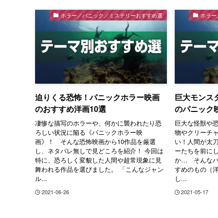
ホラー／パニック／ミステリーおすすめ選
ホラー
迫りくる恐怖！パニックホラー映画
巨大モンス
のおすすめ洋画10選
のパニック
凄惨な描写のホラーや、何かに襲われたり恐
巨大な怪獣や
ろしい状況に陥る《パニックホラー映
物やクリーチ
画》！ そんな恐怖映画から10作品を厳選
い！人間が太
し、ネタバレ無しで見どころを紹介！ 今回は
ーたちを前に
特に、恐ろしく変貌した人間や超常現象に見
か… そんな
舞われる作品を選びました。 「こんなジャン
すめのもの（洋
ル...
し...
2021-06-26
2021-05-17