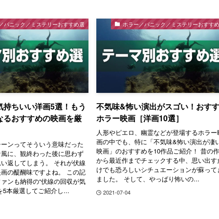
／パニック／ミステリーおすすめ選
ホラー／パニック／ミステリーおすす
気持ちいい洋画5選！もう
不気味&怖い演出がスゴい！おす
なるおすすめの映画を厳
ホラー映画［洋画10選］
人形やピエロ、幽霊などが登場するホラー
画の中でも、特に「不気味&怖い演出が凄
シーンってそういう意味だった
映画」のおすすめを10作品ご紹介！ 昔の
な風に、観終わった後に思わず
から最近作までチェックする中、思い出す
い返してしまう。 それが伏線
けでも恐ろしいシチュエーションが蘇って
画の醍醐味ですよね。 この記
ました。 そして、やっぱり怖いの...
ァンも納得の“伏線の回収が気
5本厳選してご紹介し...
2021-07-04