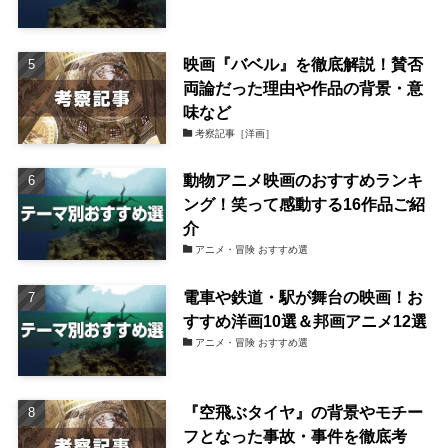
映画『バベル』を徹底解説！賛否
両論だった理由や作品の背景・意
味など
考察記事［洋画］
動物アニメ映画のおすすめランキ
ング！笑って感動する16作品ご紹
介
アニメ・冒険 おすすめ選
電車や鉄道・駅が舞台の映画！お
すすめ洋画10選＆邦画アニメ12選
アニメ・冒険 おすすめ選
『空飛ぶタイヤ』の背景やモチー
フとなった事故・事件を徹底考