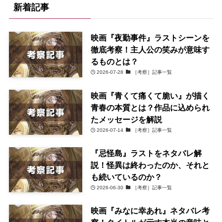
新着記事
映画『夜勤事件』ラストシーンを
徹底考察！主人公の笑みが意味す
るものとは？
2026-07-28
［考察］記事一覧
映画『青くて痛くて脆い』が描く
青春の本質とは？作品に込められ
たメッセージを解説
2026-07-14
［考察］記事一覧
『忌怪島』ラストをネタバレ解
説！怪異は終わったのか、それと
も続いているのか？
2026-06-30
［考察］記事一覧
映画『みなに幸あれ』ネタバレ考