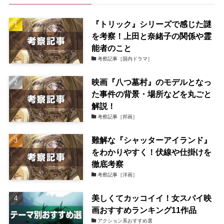
『トリック』シリーズで感じた謎
を考察！上田と奈緒子の関係や霊
能者のこと
考察記事［国内ドラマ］
映画『八つ墓村』のモデルとなっ
た事件の背景・場所などを丸ごと
解説！
考察記事［邦画］
難解な『シャッターアイランド』
をわかりやすく！伏線や仕掛けを
徹底考察
考察記事［洋画］
美しくてカッコイイ！女スパイ映
画おすすめランキング11作品
アクション系おすすめ選