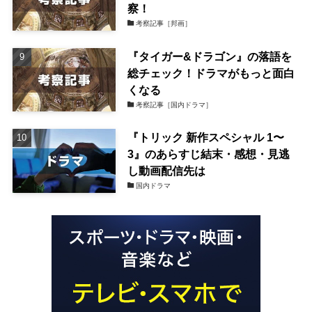
察！
考察記事［邦画］
『タイガー&ドラゴン』の落語を
総チェック！ドラマがもっと面白
くなる
考察記事［国内ドラマ］
『トリック 新作スペシャル 1〜
3』のあらすじ結末・感想・見逃
し動画配信先は
国内ドラマ