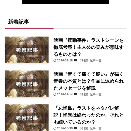
新着記事
映画『夜勤事件』ラストシーンを
徹底考察！主人公の笑みが意味す
るものとは？
2026-07-28
［考察］記事一覧
映画『青くて痛くて脆い』が描く
青春の本質とは？作品に込められ
たメッセージを解説
2026-07-14
［考察］記事一覧
『忌怪島』ラストをネタバレ解
説！怪異は終わったのか、それと
も続いているのか？
2026-06-30
［考察］記事一覧