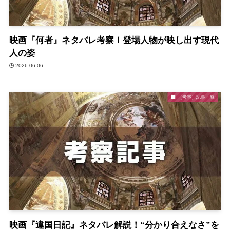
映画『何者』ネタバレ考察！登場人物が映し出す現代
人の姿
2026-06-06
［考察］記事一覧
映画『違国日記』ネタバレ解説！“分かり合えなさ”を