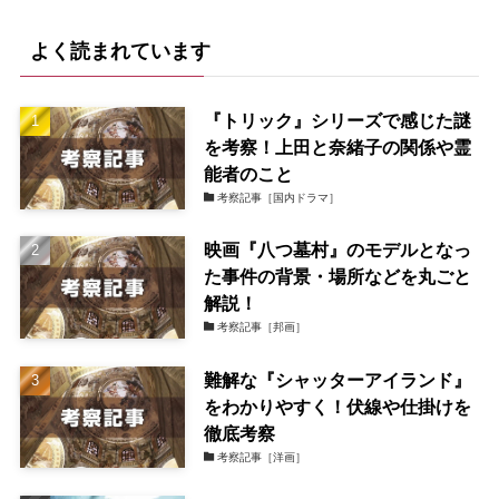
よく読まれています
『トリック』シリーズで感じた謎
を考察！上田と奈緒子の関係や霊
能者のこと
考察記事［国内ドラマ］
映画『八つ墓村』のモデルとなっ
た事件の背景・場所などを丸ごと
解説！
考察記事［邦画］
難解な『シャッターアイランド』
をわかりやすく！伏線や仕掛けを
徹底考察
考察記事［洋画］