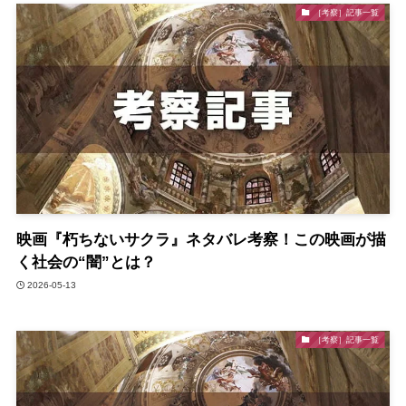
［考察］記事一覧
映画『朽ちないサクラ』ネタバレ考察！この映画が描
く社会の“闇”とは？
2026-05-13
［考察］記事一覧