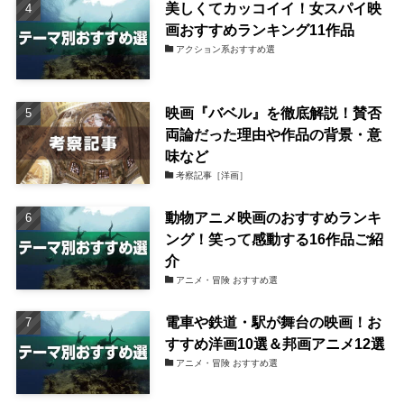
美しくてカッコイイ！女スパイ映
画おすすめランキング11作品
アクション系おすすめ選
映画『バベル』を徹底解説！賛否
両論だった理由や作品の背景・意
味など
考察記事［洋画］
動物アニメ映画のおすすめランキ
ング！笑って感動する16作品ご紹
介
アニメ・冒険 おすすめ選
電車や鉄道・駅が舞台の映画！お
すすめ洋画10選＆邦画アニメ12選
アニメ・冒険 おすすめ選