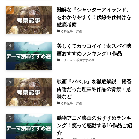
難解な『シャッターアイランド』
をわかりやすく！伏線や仕掛けを
徹底考察
考察記事［洋画］
美しくてカッコイイ！女スパイ映
画おすすめランキング11作品
アクション系おすすめ選
映画『バベル』を徹底解説！賛否
両論だった理由や作品の背景・意
味など
考察記事［洋画］
動物アニメ映画のおすすめランキ
ング！笑って感動する16作品ご紹
介