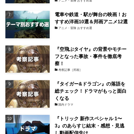
アニメ・冒険 おすすめ選
電車や鉄道・駅が舞台の映画！お
すすめ洋画10選＆邦画アニメ12選
アニメ・冒険 おすすめ選
『空飛ぶタイヤ』の背景やモチー
フとなった事故・事件を徹底考
察！
考察記事［邦画］
『タイガー&ドラゴン』の落語を
総チェック！ドラマがもっと面白
くなる
国内ドラマ
『トリック 新作スペシャル 1〜
3』のあらすじ結末・感想・見逃
し動画配信先は