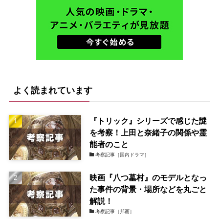
よく読まれています
『トリック』シリーズで感じた謎
を考察！上田と奈緒子の関係や霊
能者のこと
考察記事［国内ドラマ］
映画『八つ墓村』のモデルとなっ
た事件の背景・場所などを丸ごと
解説！
考察記事［邦画］