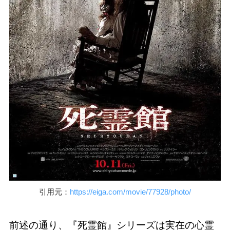
引用元：
https://eiga.com/movie/77928/photo/
前述の通り、『死霊館』シリーズは実在の心霊