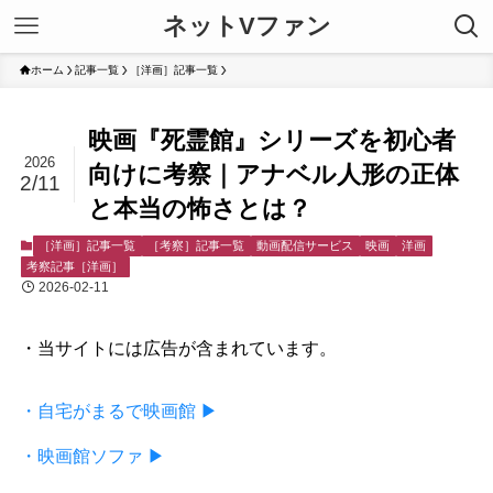
ネットVファン
ホーム
記事一覧
［洋画］記事一覧
映画『死霊館』シリーズを初心者
2026
向けに考察｜アナベル人形の正体
2/11
と本当の怖さとは？
［洋画］記事一覧
［考察］記事一覧
動画配信サービス
映画
洋画
考察記事［洋画］
2026-02-11
・当サイトには広告が含まれています。
・自宅がまるで映画館 ▶
・映画館ソファ ▶