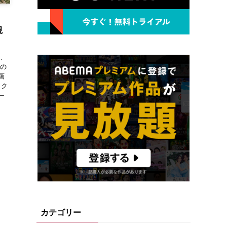
視
は、
たの
画
ック
ー
カテゴリー