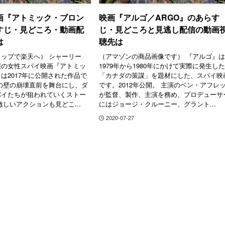
画『アトミック・ブロン
映画『アルゴ／ARGO』のあらす
すじ・見どころ・動画配
じ・見どころと見逃し配信の動画
は
聴先は
ップで楽天へ） シャーリー
（アマゾンの商品画像です） 『アルゴ』
演の女性スパイ映画『アトミッ
1979年から1980年にかけて実際に発生し
は2017年に公開された作品で
「カナダの策謀」を題材にした、スパイ映
の壁の崩壊直前を舞台にし、ダ
です。2012年公開。 主演のベン・アフレ
パイたちが狙われていくストー
が監督、製作、主演を務め、プロデューサ
激しいアクションも見どこ...
にはジョージ・クルーニー、グラント...
2020-07-27