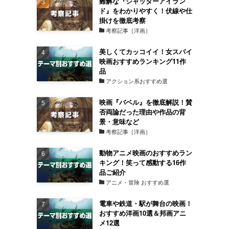
難解な『シャッターアイラン
ド』をわかりやすく！伏線や仕
掛けを徹底考察
考察記事［洋画］
美しくてカッコイイ！女スパイ
映画おすすめランキング11作
品
アクション系おすすめ選
映画『バベル』を徹底解説！賛
否両論だった理由や作品の背
景・意味など
考察記事［洋画］
動物アニメ映画のおすすめラン
キング！笑って感動する16作
品ご紹介
アニメ・冒険 おすすめ選
電車や鉄道・駅が舞台の映画！
おすすめ洋画10選＆邦画アニ
メ12選