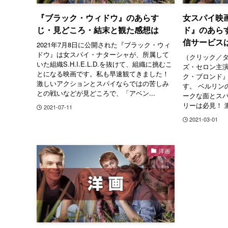
『ブラック・ウィドウ』のあらす
女スパイ映
じ・見どころ・結末と観た感想は
ド』のあら
信サービス
2021年7月8日に公開された『ブラック・ウィ
ドウ』は女スパイ・ナターシャが、所属して
（クリック／タ
いた組織S.H.I.E.L.D.を抜けて、組織に挑むこ
ズ・セロン主
とになる映画です。私も早速観てきました！
ク・ブロンド』
激しいアクションとスパイならではの苦しみ
す。 ベルリン
との戦いなどが見どころで、「アベン...
ークな面とス
リーは必見！ 
2021-07-11
2021-03-01
洋画