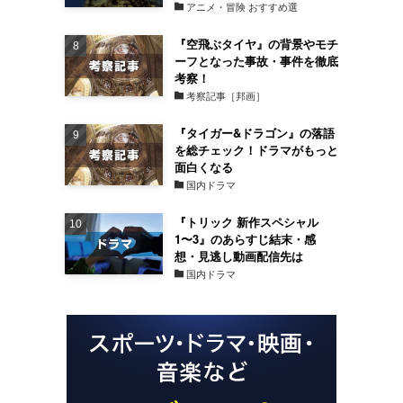
アニメ・冒険 おすすめ選
『空飛ぶタイヤ』の背景やモチ
ーフとなった事故・事件を徹底
考察！
考察記事［邦画］
『タイガー&ドラゴン』の落語
を総チェック！ドラマがもっと
面白くなる
国内ドラマ
『トリック 新作スペシャル
1〜3』のあらすじ結末・感
想・見逃し動画配信先は
国内ドラマ